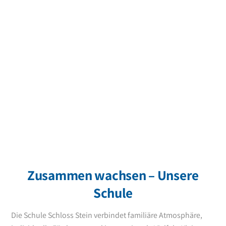
Stipendiat & Abiturient 2024
»Was Stein wirklich so außergewöhnlich und prägend
macht, sind die Menschen – die Lehrer und Erzieher, die
Schulleitung, die Mitarbeiter in der Hauswirtschaft & Küche
und all jene, die diesen Ort mit Leben füllen.«
Nico Lorenz
Abitur 2017
Zusammen wachsen – Unsere
Schule
Die Schule Schloss Stein verbindet familiäre Atmosphäre,