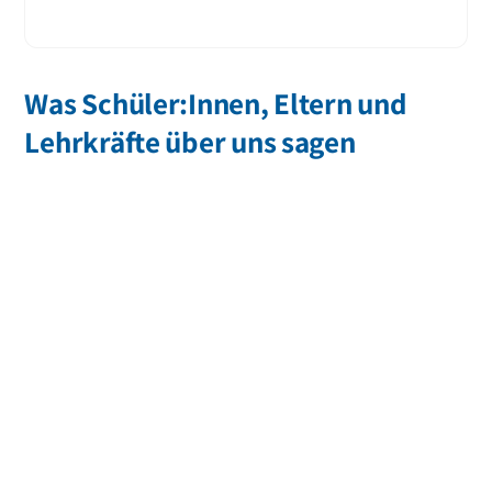
Was Schüler:Innen, Eltern und
Lehrkräfte über uns sagen
»Stein ist klein – so kann man sein Potential viel besser
zeigen und sich entwickeln.«
Philippa Nussbaum
Schülerin
»An der Schule Schloss Stein die neue Schulleiterin zu sein
bedeutet für mich, eine gute Balance zu finden zwischen