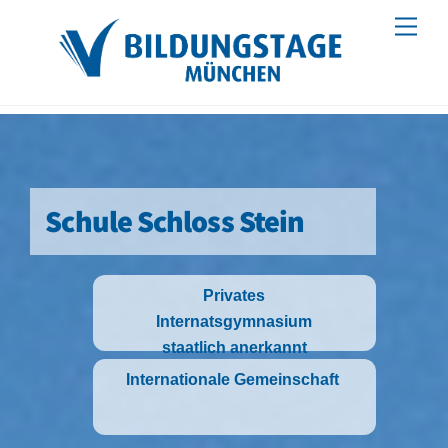
Skip
Men
to
content
Schule Schloss Stein
Privates
Internatsgymnasium
staatlich anerkannt
Internationale Gemeinschaft