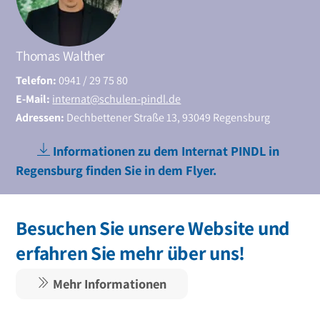
Thomas Walther
Telefon:
0941 / 29 75 80
E-Mail:
internat@schulen-pindl.de
Adressen:
Dechbettener Straße 13, 93049 Regensburg
Informationen zu dem Internat PINDL in
Regensburg finden Sie in dem Flyer.
Besuchen Sie unsere Website und
erfahren Sie mehr über uns!
Mehr Informationen