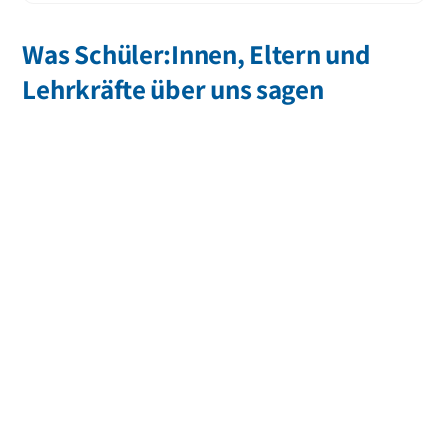
Was Schüler:Innen, Eltern und
Lehrkräfte über uns sagen
„Unsere Tochter hatte drei wunderbare Jahre im Internat –
hervorragende Schule, engagierte Lehrer, kleine Klassen,
liebevolle Betreuung. Lernen, Förderung und Menschlichkeit
auf höchstem Niveau!“
Christina Flegl
Mutter
„Das Gemeinschaftsgefühl im Internat ist unschlagbar.“