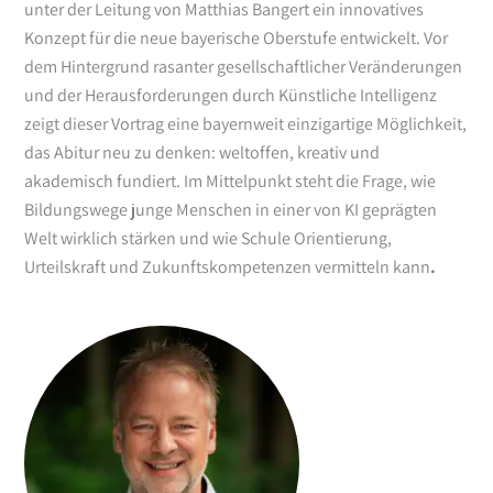
unter der Leitung von Matthias Bangert ein innovatives
Konzept für die neue bayerische Oberstufe entwickelt. Vor
dem Hintergrund rasanter gesellschaftlicher Veränderungen
und der Herausforderungen durch Künstliche Intelligenz
zeigt dieser Vortrag eine bayernweit einzigartige Möglichkeit,
das Abitur neu zu denken: weltoffen, kreativ und
akademisch fundiert. Im Mittelpunkt steht die Frage, wie
Bildungswege junge Menschen in einer von KI geprägten
Welt wirklich stärken und wie Schule Orientierung,
Urteilskraft und Zukunftskompetenzen vermitteln kann
.