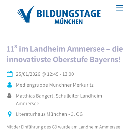
Skip
Men
to
content
11³ im Landheim Ammersee – die
innovativste Oberstufe Bayerns!
25/01/2026
@
12:45
-
13:00
Mediengruppe Münchner Merkur tz
Matthias Bangert, Schulleiter Landheim
Ammersee
Literaturhaus München • 3. OG
Mit der Einführung des G9 wurde am Landheim Ammersee